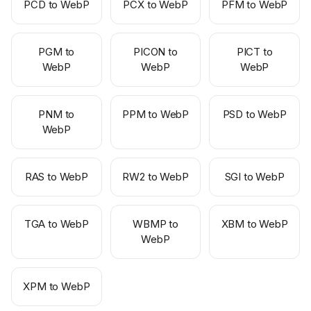
PCD to WebP
PCX to WebP
PFM to WebP
PGM to
PICON to
PICT to
WebP
WebP
WebP
PNM to
PPM to WebP
PSD to WebP
WebP
RAS to WebP
RW2 to WebP
SGI to WebP
TGA to WebP
WBMP to
XBM to WebP
WebP
XPM to WebP